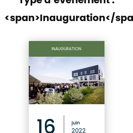
<span>Inauguration</sp
INAUGURATION
16
juin
2022