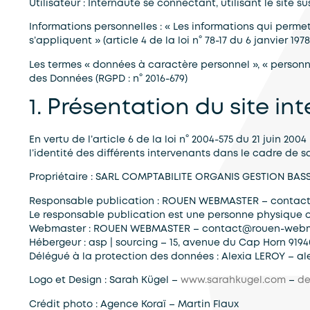
Utilisateur :
Internaute se connectant, utilisant le site 
Informations personnelles :
« Les informations qui permet
s’appliquent » (article 4 de la loi n° 78-17 du 6 janvier 1978
Les termes « données à caractère personnel », « personne
des Données (RGPD : n° 2016-679)
1. Présentation du site int
En vertu de l’article 6 de la loi n° 2004-575 du 21 juin 20
l’identité des différents intervenants dans le cadre de sa
Propriétaire
: SARL COMPTABILITE ORGANIS GESTION BASSE 
Responsable publication
: ROUEN WEBMASTER – contac
Le responsable publication est une personne physique 
Webmaster
: ROUEN WEBMASTER – contact@rouen-web
Hébergeur
: asp | sourcing – 15, avenue du Cap Horn 91940 
Délégué à la protection des données
: Alexia LEROY – a
Logo et Design
: Sarah Kügel –
www.sarahkugel.com
–
de
Crédit photo
: Agence Koraï – Martin Flaux