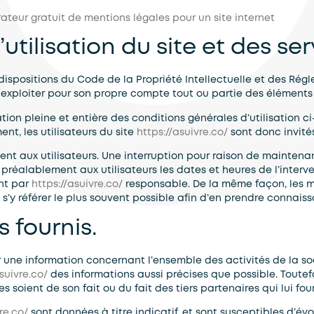
ateur gratuit de mentions légales pour un site internet
utilisation du site et des se
 dispositions du Code de la Propriété Intellectuelle et des Rég
 exploiter pour son propre compte tout ou partie des éléments 
ion pleine et entière des conditions générales d’utilisation ci-
t, les utilisateurs du site
https://asuivre.co/
sont donc invités
nt aux utilisateurs. Une interruption pour raison de mainten
préalablement aux utilisateurs les dates et heures de l’interve
ent par
https://asuivre.co/
responsable. De la même façon, les m
à s’y référer le plus souvent possible afin d’en prendre connais
s fournis.
r une information concernant l’ensemble des activités de la so
suivre.co/
des informations aussi précises que possible. Toutefo
s soient de son fait ou du fait des tiers partenaires qui lui fou
re.co/
sont données à titre indicatif, et sont susceptibles d’évol