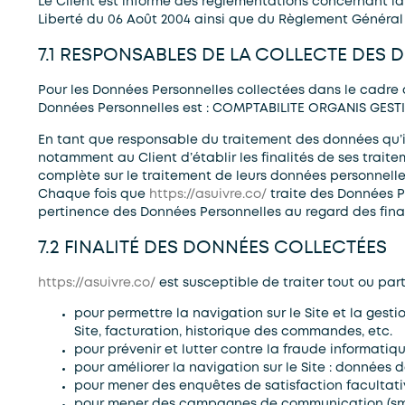
Le Client est informé des réglementations concernant la
Liberté du 06 Août 2004 ainsi que du Règlement Général s
7.1 RESPONSABLES DE LA COLLECTE DES
Pour les Données Personnelles collectées dans le cadre d
Données Personnelles est : COMPTABILITE ORGANIS GEST
En tant que responsable du traitement des données qu’i
notamment au Client d’établir les finalités de ses traite
complète sur le traitement de leurs données personnelles
Chaque fois que
https://asuivre.co/
traite des Données P
pertinence des Données Personnelles au regard des final
7.2 FINALITÉ DES DONNÉES COLLECTÉES
https://asuivre.co/
est susceptible de traiter tout ou par
pour permettre la navigation sur le Site et la gesti
Site, facturation, historique des commandes, etc.
pour prévenir et lutter contre la fraude informatiqu
pour améliorer la navigation sur le Site : données d
pour mener des enquêtes de satisfaction facultati
pour mener des campagnes de communication (sms,