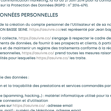
 communication marketing, la loi du 21 Juin 2014 pour la confi
ur la Protection des Données (RGPD : n° 2016-679).
 DONNÉES PERSONNELLES
e la création du compte personnel de l’Utilisateur et de sa na
ION BASSE SEINE.
https://asuivre.co/
est représenté par Jean bap
l collecte,
https://asuivre.co/
s’engage à respecter le cadre des 
ments de données, de fournir à ses prospects et clients, à part
 et de maintenir un registre des traitements conforme à la réa
ersonnelles,
https://asuivre.co/
prend toutes les mesures raison
ités pour lesquelles
https://asuivre.co/
les traite.
tie des données :
on et la traçabilité des prestations et services commandés par 
e (spamming, hacking…) : matériel informatique utilisé pour la 
e connexion et d’utilisation
ves sur
https://asuivre.co/
: adresse email
 mail) : numéro de téléphone, adresse email